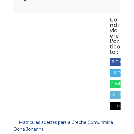
Co
ndi
vid
ere
l'ar
tico
lo :
Facebook
Twitter
WhatsApp
Linkedin
Email
←
Matriculas abertas para a Creche Comunitária
Dona Johanna