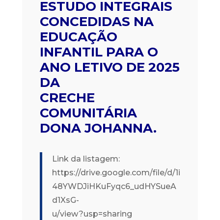
ESTUDO INTEGRAIS
CONCEDIDAS NA
EDUCAÇÃO
INFANTIL PARA O
ANO LETIVO DE 2025
DA
CRECHE
COMUNITÁRIA
DONA JOHANNA.
Link da listagem:
https://drive.google.com/file/d/1i
48YWDJiHKuFyqc6_udHYSueA
d1XsG-
u/view?usp=sharing