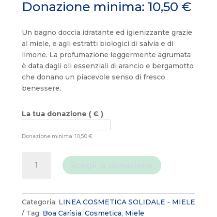
Donazione minima:
10,50
€
Un bagno doccia idratante ed igienizzante grazie
al miele, e agli estratti biologici di salvia e di
limone. La profumazione leggermente agrumata
è data dagli oli essenziali di arancio e bergamotto
che donano un piacevole senso di fresco
benessere.
La tua donazione
( € )
Donazione minima:
10,50
€
Bagno
Scegli la donazione
doccia
"Boa
Carìsia"
al
Categoria:
LINEA COSMETICA SOLIDALE - MIELE
miele
Tag:
Boa Carìsia
,
Cosmetica
,
Miele