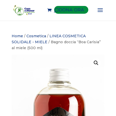
DONA ORA
Home
/
Cosmetica
/
LINEA COSMETICA
SOLIDALE - MIELE
/ Bagno doccia “Boa Carìsia”
al miele (500 ml)