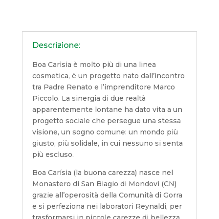
(500
ml)
quantità
Descrizione:
Boa Carìsia è molto più di una linea
cosmetica, è un progetto nato dall’incontro
tra Padre Renato e l’imprenditore Marco
Piccolo. La sinergia di due realtà
apparentemente lontane ha dato vita a un
progetto sociale che persegue una stessa
visione, un sogno comune: un mondo più
giusto, più solidale, in cui nessuno si senta
più escluso.
Boa Carísia (la buona carezza) nasce nel
Monastero di San Biagio di Mondovì (CN)
grazie all’operosità della Comunità di Gorra
e si perfeziona nei laboratori Reynaldi, per
trasformarsi in piccole carezze di bellezza