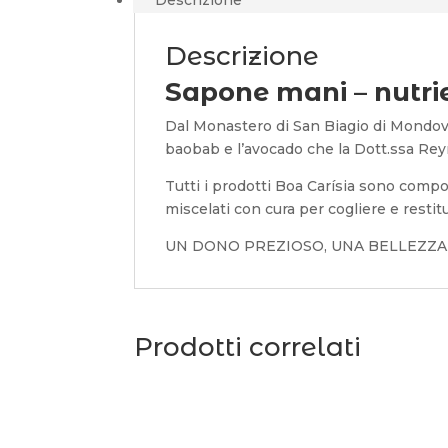
Descrizione
ml)
quantità
Descrizione
Sapone mani – nutri
Dal Monastero di San Biagio di Mondovì 
baobab e l’avocado che la Dott.ssa Rey
Tutti i prodotti Boa Carísia sono compost
miscelati con cura per cogliere e restitu
UN DONO PREZIOSO, UNA BELLEZZA
Prodotti correlati