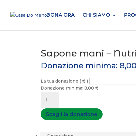
DONA ORA
CHI SIAMO
PRO
Sapone mani – Nutr
Donazione minima:
8,0
La tua donazione
( € )
Donazione minima:
8,00
€
Sapone
mani
-
Scegli la donazione
Nutriente
baobab
(500