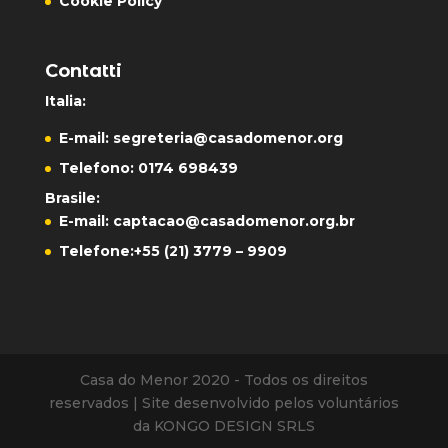
Cookie Policy
Contatti
Italia:
E-mail:
segreteria@casadomenor.org
Telefono: 0174 698439
Brasile:
E-mail:
captacao@casadomenor.org.br
Telefone:
+55 (21) 3779 – 9909
Casa do Menor 2020 - Todos os direitos
reservados | Site desenvolvido pelos voluntários
da KONGO DESIGN SRLS